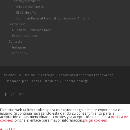
Teatro y Narración
Allá donde fueres
El Verde y Yo
Como las Pacas al Tren… (Historias en el Andén)
Formación
Nuestros Cursos de Clown
Próximos Cursos
Contacto
Instagram
Facebook
© 2025
La Risa de la Tortuga
– Todos los derechos reservados
Diseñado por
Press Customizr
–
Creado con
Este sitio web utiliza cookies para que usted tenga la mejor experiencia de
usuario. Si continúa navegando está dando su consentimiento para la
aceptación de las mencionadas cookies y la aceptación de nuestra
política de
cookies
, pinche el enlace para mayor información.
plugin cookies
ACEPTAR