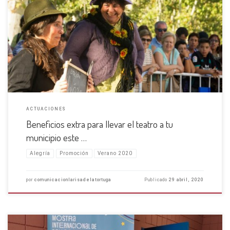
Más alegría, más teatro Sabemos una cosa: este verano necesitaremos
alegría. Desde la Cía la Risa de la Tortuga estamos trabajando para que
puedas llevar a tu municipio el teatro con las mayores garantías, y la
mayor llegada a toda […]
ACTUACIONES
Beneficios extra para llevar el teatro a tu
municipio este …
Alegría
Promoción
Verano 2020
por
comunicacionlarisadelatortuga
Publicado
29 abril, 2020