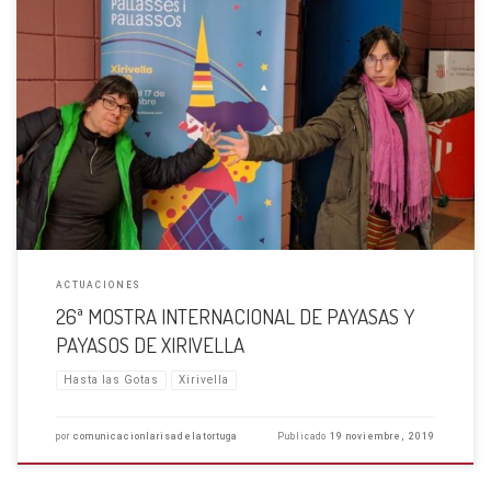
LA MOSTRA MÁS FEMENINA, CON UN CARTEL DE LUJO Estamos muy
contentas de haber participado en esta 26a edición de la “Mostra
Internacional de Pallases y Pallasos de Xirivella”. No sólo porque volver a
Xirivella siempre es un placer, que […]
ACTUACIONES
26ª MOSTRA INTERNACIONAL DE PAYASAS Y
PAYASOS DE XIRIVELLA
Hasta las Gotas
Xirivella
por
comunicacionlarisadelatortuga
Publicado
19 noviembre, 2019