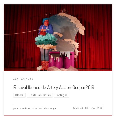
Conectamos Portugal con España a través del Clown Habíamos visto otras
veces cómo el Clown habla un idioma que entendemos todos, pero
ahora lo hemos comprobado actuando en Cambra (Vouzela, Portugal).
La Risa de la Tortuga ha formado parte de […]
ACTUACIONES
Festival Ibérico de Arte y Acción Ocupai 2019
Clown
Hasta las Gotas
Portugal
por
comunicacionlarisadelatortuga
Publicado
25 junio, 2019