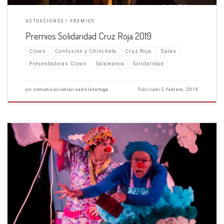
ACTUACIONES
PREMIOS
Premios Solidaridad Cruz Roja 2019
Clown
Confusión y Chincheta
Cruz Roja
Galas
Presentadoras Clown
Salamanca
Solidaridad
por
comunicacionlarisadelatortuga
Publicado
5 febrero, 2019
Nuestro espectáculo, en la programación del encuentro ¡Nos encantó
vernos en la programación del 2º Encuentro de Payasas de Salamanca «A
una nariz pegadas»! En nuestro espectáculo «¡Hasta las Gotas!» dos
payasas toman parte: Raquel Urquía, autora, directora y payasa […]