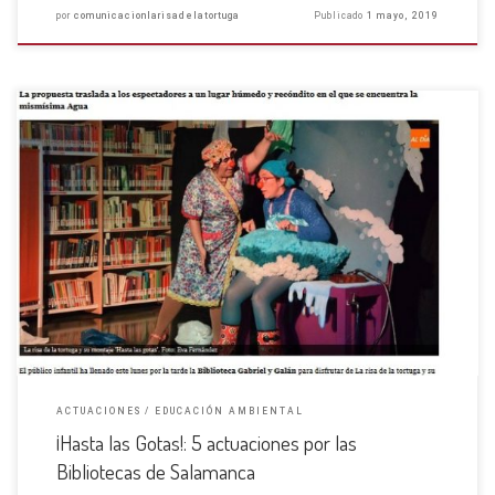
por
comunicacionlarisadelatortuga
Publicado
1 mayo, 2019
Una semana de Clown en Salamanca Entre el 18 y el 22 de Marzo hemos
tenido la suerte de girar por la Red Municipal de Bibliotecas de
Salamanca con nuestro espectáculo «¡Hasta las Gotas!». Si el día 9 de
Diciembre […]
ACTUACIONES
EDUCACIÓN AMBIENTAL
¡Hasta las Gotas!: 5 actuaciones por las
Bibliotecas de Salamanca