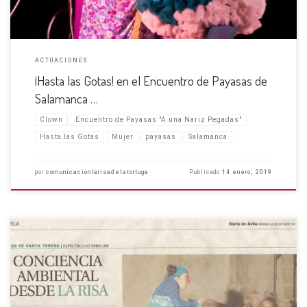
ACTUACIONES
¡Hasta las Gotas! en el Encuentro de Payasas de
Salamanca …
Clown
Encuentro de Payasas "A una Nariz Pegadas"
Hasta las Gotas
Mujer
payasas
Salamanca
por
comunicacionlarisadelatortuga
Publicado
14 enero, 2019
Una actuación muy especial El 11 de Octubre nuestro espectáculo ¡Hasta
las Gotas! estuvo en el Auditorio San Francisco de Ávila. Desde aquí