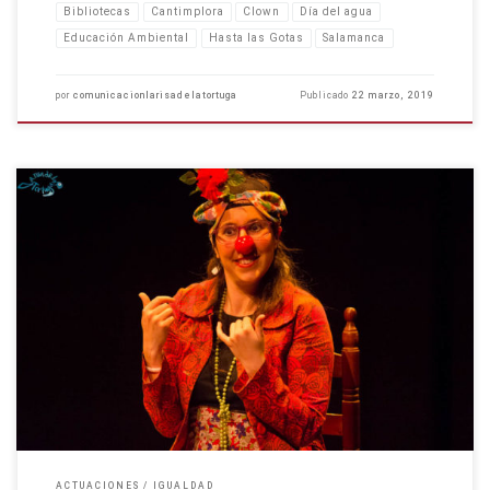
Bibliotecas
Cantimplora
Clown
Día del agua
Educación Ambiental
Hasta las Gotas
Salamanca
por
comunicacionlarisadelatortuga
Publicado
22 marzo, 2019
El 8 de marzo el día de la mujer, el 9 de marzo el día del «Mar de
Amores« El 8 de marzo estábamos amasando el espíritu para el
espectáculo de Clown con perspectiva de género que representamos al
día […]
ACTUACIONES
IGUALDAD