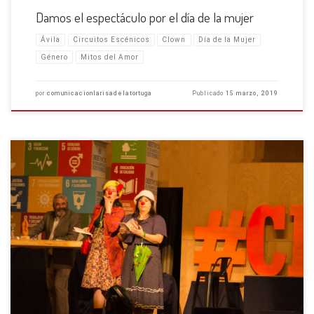
Damos el espectáculo por el día de la mujer
Ávila
Circuitos Escénicos
Clown
Día de la Mujer
Género
Mitos del Amor
por
comunicacionlarisadelatortuga
Publicado
15 marzo, 2019
El mayor premio: hacer Clown en Salamanca entre tanta calidad
humana En esta gala de entrega de premios no nos llevamos ninguno y
sin embargo fuimos las más afortunadas por poder llevar nuestro humor
a personas tan generosas…¡Y les dimos […]