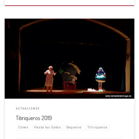
Un teatro de más de 1 siglo Ha sido genial participar en el Festival
Titiriqueros, un ciclo de programación a modo de festival que se
desarrolla en el Teatro León Felipe de Sequeros, un Teatro del siglo XIX,
construido en […]
ACTUACIONES
Titiriqueros 2019
Clown
Hasta las Gotas
Sequeros
Titiriqueros