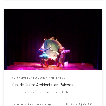
2500 escolares de toda la provincia Nuestro teatro ambiental «¡Hasta las
Gotas!» ha estado de gira en la provincia de Palencia entre el 10 al 14 de
Junio. Las localidades de Aguilar de Campoo, Guardo, Saldaña, Paredes
de Nava y […]
ACTUACIONES
EDUCACIÓN AMBIENTAL
Gira de Teatro Ambiental en Palencia
Hasta las Gotas
Palencia
Teatro Ambiental
por
comunicacionlarisadelatortuga
Publicado
17 junio, 2019