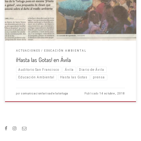
queremos agradecer el apoyo de todos los implicados en que este día
saliera adelante. Este fue un […]
ACTUACIONES
EDUCACIÓN AMBIENTAL
¡Hasta las Gotas! en Ávila
Auditorio San Francisco
Ávila
Diario de Ávila
Educación Ambiental
Hasta las Gotas
prensa
por
comunicacionlarisadelatortuga
Publicado
14 octubre, 2018