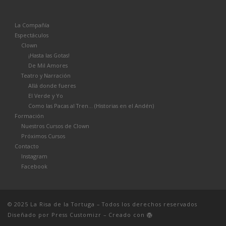
entrada
LA
La Compañía
LISTA
Espectáculos
Clown
DE
¡Hasta las Gotas!
De Mil Amores
ENTRADAS
Teatro y Narración
Allá donde fueres
El Verde y Yo
Como las Pacas al Tren… (Historias en el Andén)
Formación
Nuestros Cursos de Clown
Próximos Cursos
Contacto
Instagram
Facebook
© 2025
La Risa de la Tortuga
– Todos los derechos reservados
Diseñado por
Press Customizr
–
Creado con