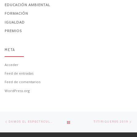
EDUCACIÓN AMBIENTAL
FORMACIÓN
IGUALDAD
PREMIOS
META
Acceder
Feed de entradas
Feed de comentarios
WordPress.org
Navegación
Entrada
En
VOLVER
DAMOS EL ESPECTÁCULO POR EL DÍA DE LA MUJER
TITIRIQUEROS 2019
de
anterior
si
la
A