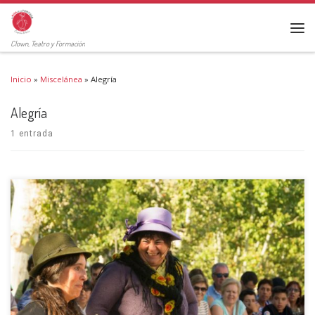
Clown, Teatro y Formación
Inicio
»
Miscelánea
»
Alegría
Alegría
1 entrada
Más alegría, más teatro Sabemos una cosa: este verano necesitaremos
alegría. Desde la Cía la Risa de la Tortuga estamos trabajando para que
puedas llevar a tu municipio el teatro con las mayores garantías, y la
mayor llegada a toda […]