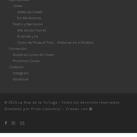
Clown
¡Hasta las Gotas!
De Mil Amores
Teatro y Narración
Allá donde fueres
El Verde y Yo
Como las Pacas al Tren… (Historias en el Andén)
Formación
Nuestros Cursos de Clown
Próximos Cursos
Contacto
Instagram
Facebook
© 2025
La Risa de la Tortuga
– Todos los derechos reservados
Diseñado por
Press Customizr
–
Creado con