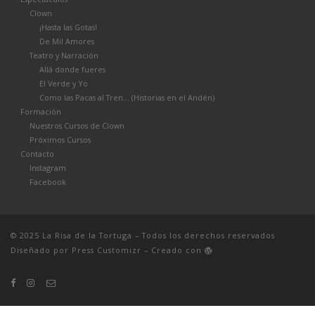
Clown
¡Hasta las Gotas!
De Mil Amores
Teatro y Narración
Allá donde fueres
El Verde y Yo
Como las Pacas al Tren… (Historias en el Andén)
Formación
Nuestros Cursos de Clown
Próximos Cursos
Contacto
Instagram
Facebook
© 2025
La Risa de la Tortuga
– Todos los derechos reservados
Diseñado por
Press Customizr
–
Creado con