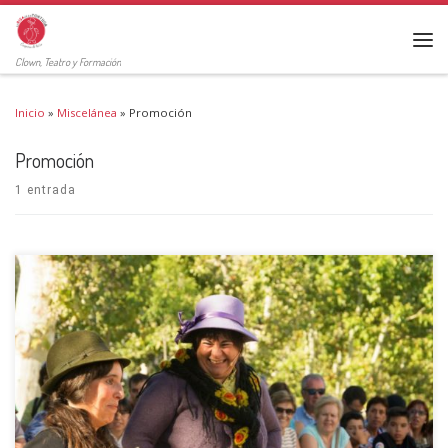
Clown, Teatro y Formación
Inicio
»
Miscelánea
»
Promoción
Promoción
1 entrada
Más alegría, más teatro Sabemos una cosa: este verano necesitaremos
alegría. Desde la Cía la Risa de la Tortuga estamos trabajando para que
puedas llevar a tu municipio el teatro con las mayores garantías, y la
mayor llegada a toda […]